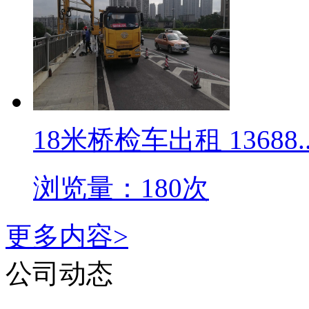
18米桥检车出租 13688..
浏览量：180次
更多内容>
公司动态