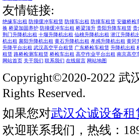
友情链接:
绝缘车出租
防撞缓冲车租赁
防撞车出租
防撞车租赁
安徽桥检
换
桥梁加固养护
防撞缓冲车出租
桥梁顶升
贵阳升降车租赁
贵
荆门升降机出租
十堰升降机出租
仙桃升降机出租
潜江升降机
机出租
襄阳升降机出租
黄石升降机出租
孝感升降机出租
黄冈
升降平台出租
武汉高空平台租赁
广东桥检车租赁
升降机出租
租赁
路桥检测车租赁
桥检车出租
高空作业平台出租
南京高空
网站首页
关于我们
联系我们
在线留言
网站地图
Copyright©2020-20
Rights Reserved.
如果您对
武汉众诚设备租
欢迎联系我们，热线：189-8