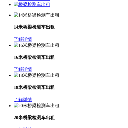
14米桥梁检测车出租
了解详情
16米桥梁检测车出租
了解详情
18米桥梁检测车出租
了解详情
20米桥梁检测车出租