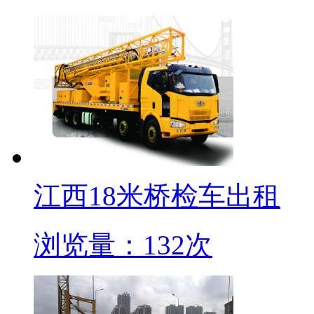
江西18米桥检车出租
浏览量：132次