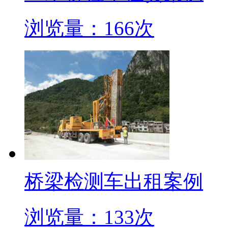
浏览量：166次
桥梁检测车出租案例
浏览量：133次