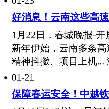
01-23
好消息！云南这些高速
1月22日，春城晚报-
新年伊始，云南多条高
精神抖擞、项目上机...
01-21
保障春运安全！中越铁