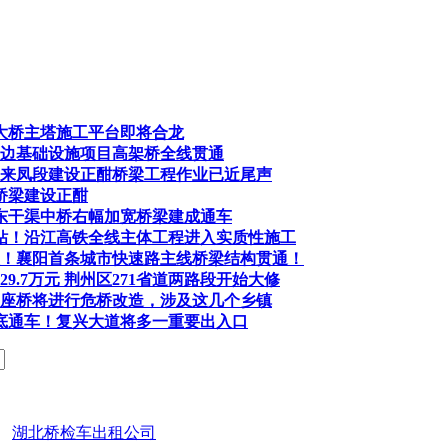
大桥主塔施工平台即将合龙
边基础设施项目高架桥全线贯通
来凤段建设正酣桥梁工程作业已近尾声
桥梁建设正酣
道东干渠中桥右幅加宽桥梁建成通车
钻！沿江高铁全线主体工程进入实质性施工
天！襄阳首条城市快速路主线桥梁结构贯通！
29.7万元 荆州区271省道两路段开始大修
3座桥将进行危桥改造，涉及这几个乡镇
底通车！复兴大道将多一重要出入口
d.
湖北桥检车出租公司