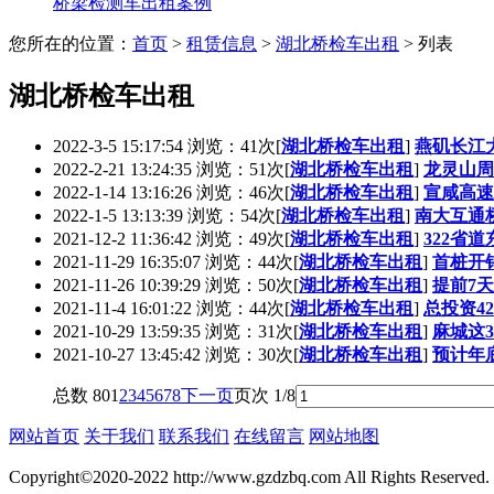
桥梁检测车出租案例
您所在的位置：
首页
>
租赁信息
>
湖北桥检车出租
> 列表
湖北桥检车出租
2022-3-5 15:17:54 浏览：41次
[
湖北桥检车出租
]
燕矶长江
2022-2-21 13:24:35 浏览：51次
[
湖北桥检车出租
]
龙灵山周
2022-1-14 13:16:26 浏览：46次
[
湖北桥检车出租
]
宣咸高速
2022-1-5 13:13:39 浏览：54次
[
湖北桥检车出租
]
南大互通
2021-12-2 11:36:42 浏览：49次
[
湖北桥检车出租
]
322省
2021-11-29 16:35:07 浏览：44次
[
湖北桥检车出租
]
首桩开
2021-11-26 10:39:29 浏览：50次
[
湖北桥检车出租
]
提前7
2021-11-4 16:01:22 浏览：44次
[
湖北桥检车出租
]
总投资42
2021-10-29 13:59:35 浏览：31次
[
湖北桥检车出租
]
麻城这
2021-10-27 13:45:42 浏览：30次
[
湖北桥检车出租
]
预计年
总数 80
1
2
3
4
5
6
7
8
下一页
页次 1/8
网站首页
关于我们
联系我们
在线留言
网站地图
Copyright©2020-2022 http://www.gzdzbq.com All Rights Reserve