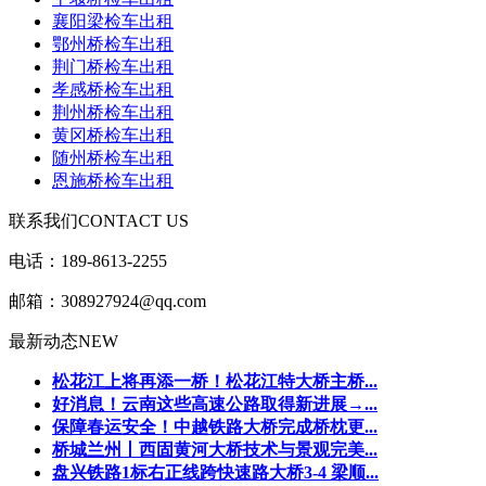
襄阳梁检车出租
鄂州桥检车出租
荆门桥检车出租
孝感桥检车出租
荆州桥检车出租
黄冈桥检车出租
随州桥检车出租
恩施桥检车出租
联系我们
CONTACT US
电话：189-8613-2255
邮箱：308927924@qq.com
最新动态
NEW
松花江上将再添一桥！松花江特大桥主桥...
好消息！云南这些高速公路取得新进展→...
保障春运安全！中越铁路大桥完成桥枕更...
桥城兰州丨西固黄河大桥技术与景观完美...
盘兴铁路1标右正线跨快速路大桥3-4 梁顺...