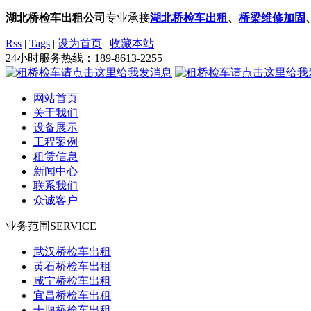
湖北桥检车出租公司
专业承接
湖北桥检车出租
、
桥梁维修加固
Rss
|
Tags
|
设为首页
|
收藏本站
24小时服务热线：
189-8613-2255
网站首页
关于我们
设备展示
工程案例
租赁信息
新闻中心
联系我们
众诚客户
业务范围
SERVICE
武汉桥检车出租
黄石桥检车出租
咸宁桥检车出租
宜昌桥检车出租
十堰桥检车出租