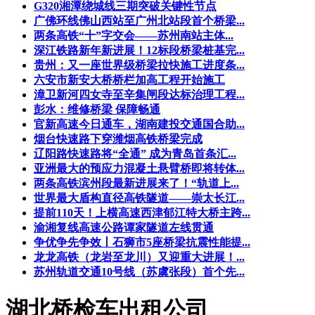
G320湘潭绕城线三期突破关键性节点
广佛环线佛山西站至广州北站段首个桥梁...
两条高铁“十”字交会——苏州南站主体...
深江铁路新年新进展！12标段桥梁桩基完...
贵州：又一座世界级桥梁拉快施工进度条...
六安市新安大桥桥栏加高工程开始施工
漳卫新河四女寺至辛集闸段达标治理工程...
彭水：维修桥梁 保障畅通
官新高速今日通车，湖南建投交通国合助...
烟台快速路下穿潍烟高铁桥梁完成
辽阳路快速路将“全通” 成为青岛首条汇...
亚洲最大的预应力混凝土悬臂桥即将转体...
两条高铁滨州段最新进展来了！“轨道上...
世界最大盾构直径高铁隧道——崇太长江...
提前110天！上横高速西津郁江特大桥主跨...
渝湘复线高速公路谭家隧道左线贯通
争优争先争效丨石狮市5座桥梁抗震性能提...
龙龙高铁（龙岩至龙川）又迎重大进展！...
苏州轨道交通10号线（苏虞张段）首个先...
湖北桥检车出租公司