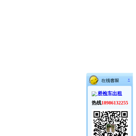
×
桥检车出租
热线
18986132255