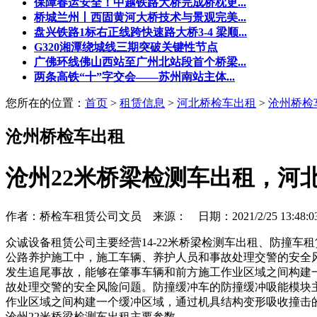
保障春运安全！中越铁路大桥完成桥枕更...
桥城兰州丨西固黄河大桥技术与景观完美...
盘兴铁路1标右正线跨快速路大桥3-4 梁顺...
G320湘潭绕城线三期突破关键性节点
广佛环线佛山西站至广州北站段首个桥梁...
两条高铁“十”字交会——苏州南站主体...
您所在的位置：
首页
>
租赁信息
>
河北桥检车出租
>
沧州桥检
沧州桥检车出租
沧州22米桥梁检测车出租，河
作者：桥检车租赁公司文员 来源： 日期：2021/2/25 13:48:
众诚设备租赁公司主要经营14-22米桥梁检测车出租、防撞车
公路养护施工中，施工车辆、养护人员和事故处理交警的安全
发生追尾事故，能够在肇事车辆和前方施工作业区域之间构建
故处理交警的安全风险问题。防撞缓冲车的防撞缓冲吸能模块
作业区域之间构建一个缓冲区域，通过机具结构变形吸收撞击
沧州22米桥梁检测车出租主要参数