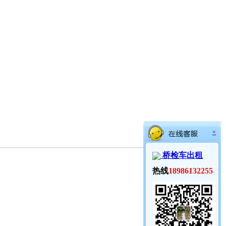
×
桥检车出租
热线
18986132255