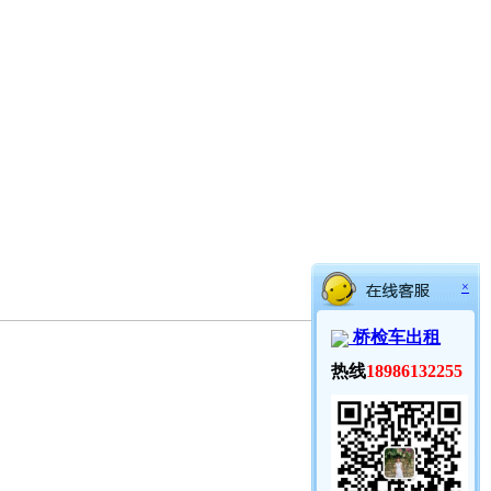
×
桥检车出租
热线
18986132255