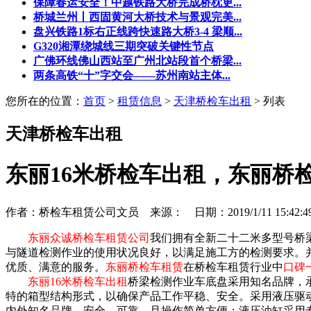
保障春运安全！中越铁路大桥完成桥枕更...
桥城兰州丨西固黄河大桥技术与景观完美...
盘兴铁路1标右正线跨快速路大桥3-4 梁顺...
G320湘潭绕城线三期突破关键性节点
广佛环线佛山西站至广州北站段首个桥梁...
两条高铁“十”字交会——苏州南站主体...
您所在的位置：
首页
>
租赁信息
>
天津桥检车出租
> 列表
天津桥检车出租
东丽16米桥检车出租，东丽桥
作者：桥检车租赁公司文员 来源： 日期：2019/1/11 15:42:
东丽众诚桥检车租赁公司
我们拥有全新二十二米多型号桥
与隧道检测作业的使用状况良好，以满足施工方的检测要求。
优质、满意的服务。
东丽桥检车租赁
在桥检车租赁行业中
口碑
东丽16米桥检车出租
桥梁检测作业车底盘采用知名品牌，
特的箱型结构形式，以确保产品工作平稳、安全。采用液压驱
内外知名品牌，安全、可靠，且操作简单方便；液压油缸采用专