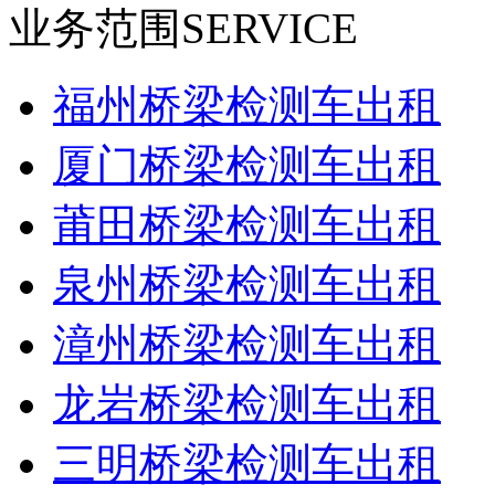
业务范围
SERVICE
福州桥梁检测车出租
厦门桥梁检测车出租
莆田桥梁检测车出租
泉州桥梁检测车出租
漳州桥梁检测车出租
龙岩桥梁检测车出租
三明桥梁检测车出租