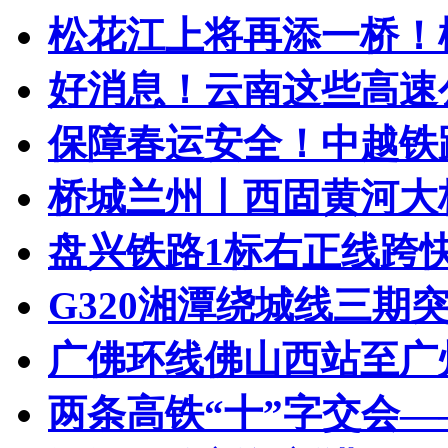
松花江上将再添一桥！松
好消息！云南这些高速公
保障春运安全！中越铁路
桥城兰州丨西固黄河大桥
盘兴铁路1标右正线跨快速路
G320湘潭绕城线三期
广佛环线佛山西站至广州
两条高铁“十”字交会——