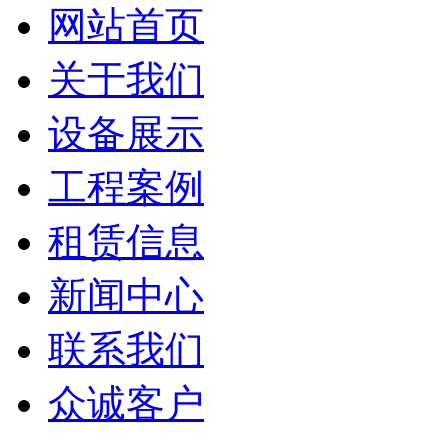
网站首页
关于我们
设备展示
工程案例
租赁信息
新闻中心
联系我们
众诚客户