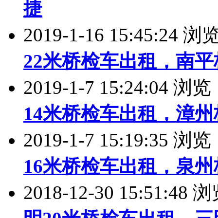
捷
2019-1-16 15:45:24 
22米桥检车出租，南
2019-1-7 15:24:04 浏
14米桥检车出租，漳
2019-1-7 15:19:35 浏
16米桥检车出租，泉
2018-12-30 15:51:48