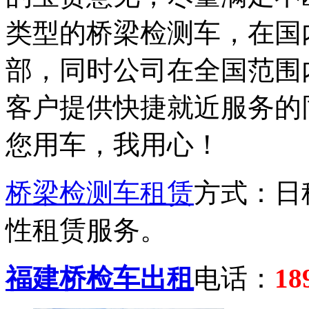
类型的桥梁检测车，在国
部，同时公司在全国范围
客户提供快捷就近服务的
您用车，我用心！
桥梁检测车租赁
方式：日
性租赁服务。
福建桥检车出租
电话：
18