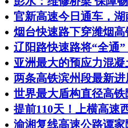
彭水：维修桥梁 保障
官新高速今日通车，湖南
烟台快速路下穿潍烟高
辽阳路快速路将“全通” 
亚洲最大的预应力混凝土
两条高铁滨州段最新进展
世界最大盾构直径高铁隧
提前110天！上横高速西
渝湘复线高速公路谭家