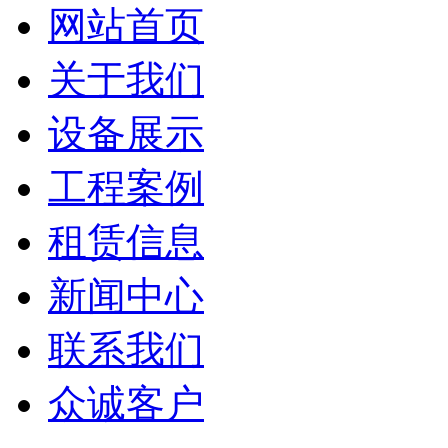
网站首页
关于我们
设备展示
工程案例
租赁信息
新闻中心
联系我们
众诚客户