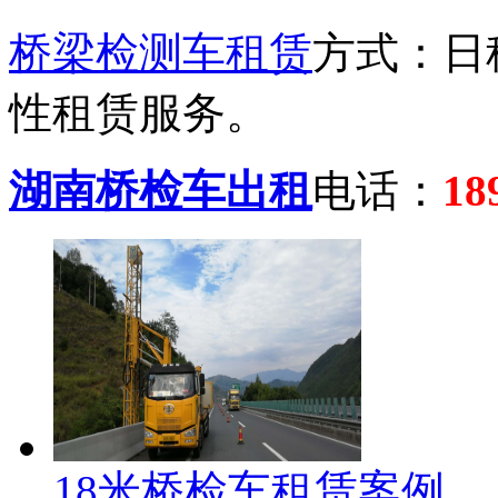
桥梁检测车租赁
方式：日
性租赁服务。
湖南桥检车出租
电话：
18
18米桥检车租赁案例