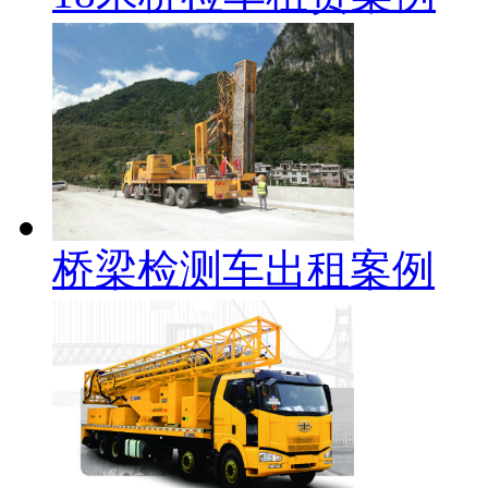
桥梁检测车出租案例