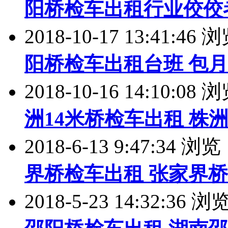
阳桥检车出租行业佼佼
2018-10-17 13:41:46
阳桥检车出租台班 包月
2018-10-16 14:10:08
洲14米桥检车出租 株
2018-6-13 9:47:34 浏
界桥检车出租 张家界
2018-5-23 14:32:36 