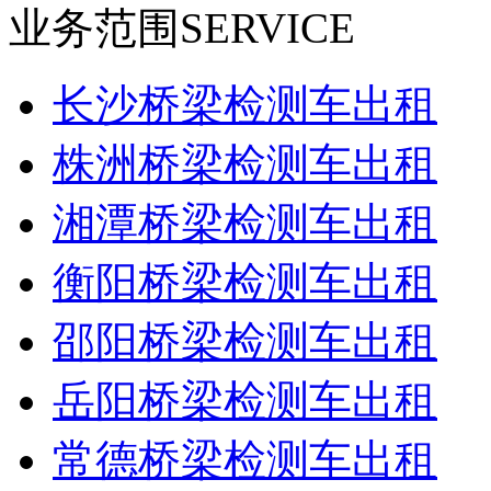
业务范围
SERVICE
长沙桥梁检测车出租
株洲桥梁检测车出租
湘潭桥梁检测车出租
衡阳桥梁检测车出租
邵阳桥梁检测车出租
岳阳桥梁检测车出租
常德桥梁检测车出租