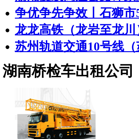
争优争先争效丨石狮市5
龙龙高铁（龙岩至龙川）
苏州轨道交通10号线（苏
湖南桥检车出租公司