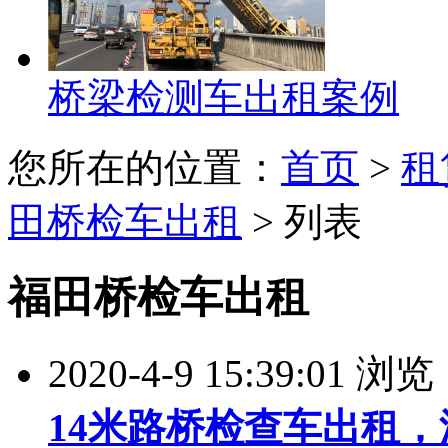
桥梁检测车出租案例
您所在的位置：
首页
>
租
田桥检车出租
> 列表
福田桥检车出租
2020-4-9 15:39:01 浏
14米路桥检查车出租，