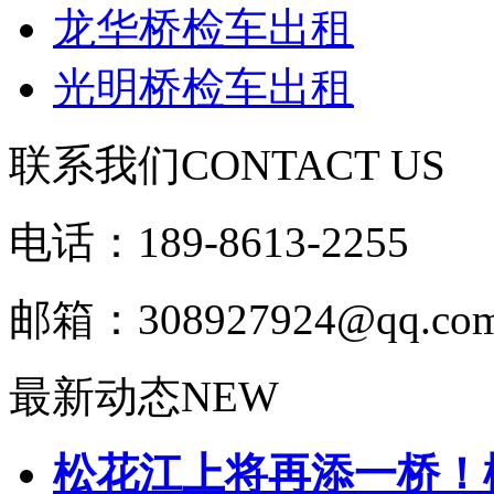
龙华桥检车出租
光明桥检车出租
联系我们
CONTACT US
电话：189-8613-2255
邮箱：308927924@qq.co
最新动态
NEW
松花江上将再添一桥！松