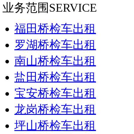
业务范围
SERVICE
福田桥检车出租
罗湖桥检车出租
南山桥检车出租
盐田桥检车出租
宝安桥检车出租
龙岗桥检车出租
坪山桥检车出租