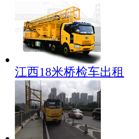
江西18米桥检车出租