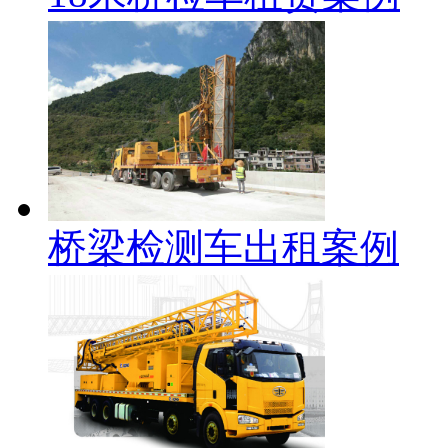
桥梁检测车出租案例