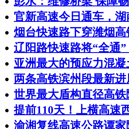
彭水：维修桥梁 保障
官新高速今日通车，湖南
烟台快速路下穿潍烟高
辽阳路快速路将“全通” 
亚洲最大的预应力混凝土
两条高铁滨州段最新进展
世界最大盾构直径高铁隧
提前110天！上横高速西
渝湘复线高速公路谭家