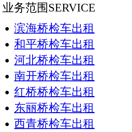
业务范围
SERVICE
滨海桥检车出租
和平桥检车出租
河北桥检车出租
南开桥检车出租
红桥桥检车出租
东丽桥检车出租
西青桥检车出租