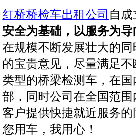
红桥桥检车出租公司
自成
安全为基础，以服务为导
在规模不断发展壮大的同
的宝贵意见，尽量满足不
类型的桥梁检测车，在国
部，同时公司在全国范围
客户提供快捷就近服务的
您用车，我用心！