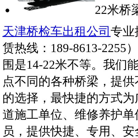
22米桥
天津桥检车出租公司
专业
赁热线：189-8613-2
围是14-22米不等。我
点不同的各种桥梁，提供
的选择，最快捷的方式为
道施工单位、维修养护单
员，提供快捷、专用、安