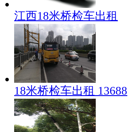
江西18米桥检车出租
18米桥检车出租 13688