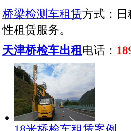
桥梁检测车租赁
方式：日
性租赁服务。
天津桥检车出租
电话：
18
18米桥检车租赁案例