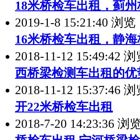
18米桥检车出租，蓟
2019-1-8 15:21:40 浏
16米桥检车出租，静
2018-11-12 15:49:42
西桥梁检测车出租的优
2018-11-12 15:37:46
开22米桥检车出租
2018-7-20 14:23:36 