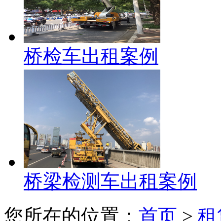
桥检车出租案例
桥梁检测车出租案例
您所在的位置：
首页
>
租