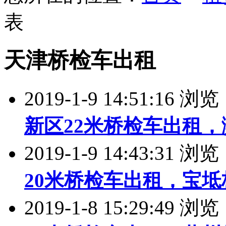
表
天津桥检车出租
2019-1-9 14:51:16 浏
新区22米桥检车出租
2019-1-9 14:43:31 浏
20米桥检车出租，宝
2019-1-8 15:29:49 浏