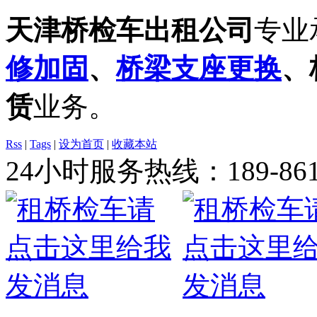
天津桥检车出租公司
专业
修加固
、
桥梁支座更换
、
赁
业务。
Rss
|
Tags
|
设为首页
|
收藏本站
24小时服务热线：
189-86