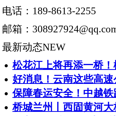
电话：189-8613-2255
邮箱：308927924@qq.co
最新动态
NEW
松花江上将再添一桥！松
好消息！云南这些高速公
保障春运安全！中越铁路
桥城兰州丨西固黄河大桥