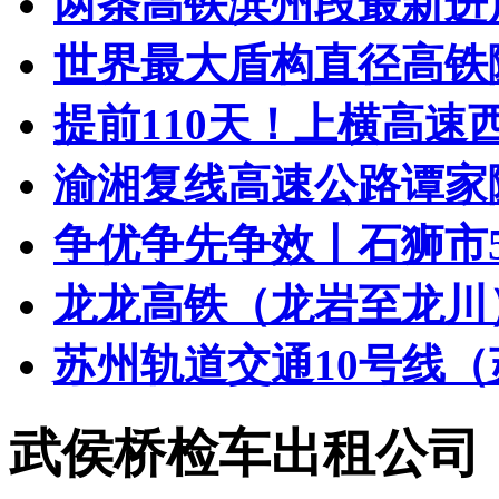
两条高铁滨州段最新进展
世界最大盾构直径高铁隧
提前110天！上横高速西
渝湘复线高速公路谭家
争优争先争效丨石狮市5
龙龙高铁（龙岩至龙川）
苏州轨道交通10号线（苏
武侯桥检车出租公司