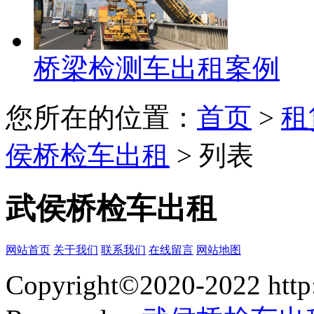
桥梁检测车出租案例
您所在的位置：
首页
>
租
侯桥检车出租
> 列表
武侯桥检车出租
网站首页
关于我们
联系我们
在线留言
网站地图
Copyright©2020-2022 http