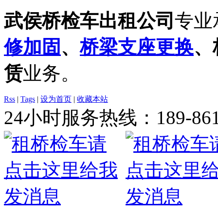
武侯桥检车出租公司
专业
修加固
、
桥梁支座更换
、
赁
业务。
Rss
|
Tags
|
设为首页
|
收藏本站
24小时服务热线：
189-86