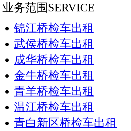
业务范围
SERVICE
锦江桥检车出租
武侯桥检车出租
成华桥检车出租
金牛桥检车出租
青羊桥检车出租
温江桥检车出租
青白新区桥检车出租